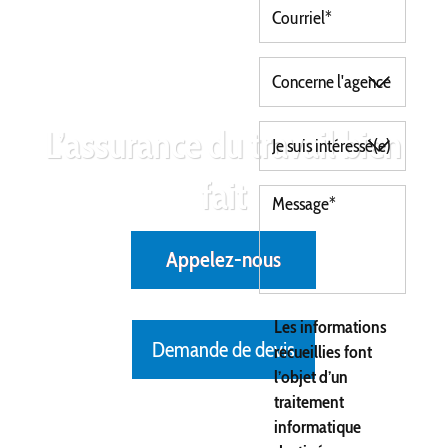
L’assurance du travail bien
fait
Appelez-nous
Les informations
Demande de devis
recueillies font
l’objet d’un
traitement
informatique