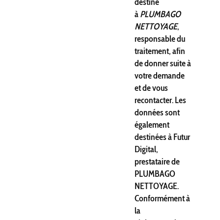
destiné
à
PLUMBAGO
NETTOYAGE
,
responsable du
traitement, afin
de donner suite à
votre demande
et de vous
recontacter. Les
données sont
également
destinées à Futur
Digital,
prestataire de
PLUMBAGO
NETTOYAGE.
Conformément à
la