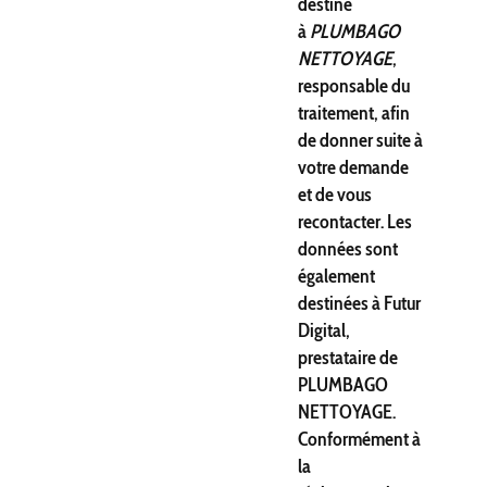
destiné
à
PLUMBAGO
NETTOYAGE
,
responsable du
traitement, afin
de donner suite à
votre demande
et de vous
recontacter. Les
données sont
également
destinées à Futur
Digital,
prestataire de
PLUMBAGO
NETTOYAGE.
Conformément à
la