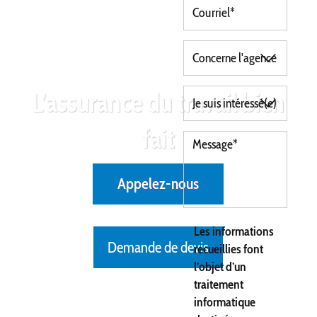
L’assurance du travail bien
fait
Appelez-nous
Les informations
Demande de devis
recueillies font
l’objet d’un
traitement
informatique