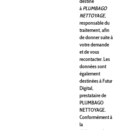
destiné
à
PLUMBAGO
NETTOYAGE
,
responsable du
traitement, afin
de donner suite à
votre demande
et de vous
recontacter. Les
données sont
également
destinées à Futur
Digital,
prestataire de
PLUMBAGO
NETTOYAGE.
Conformément à
la