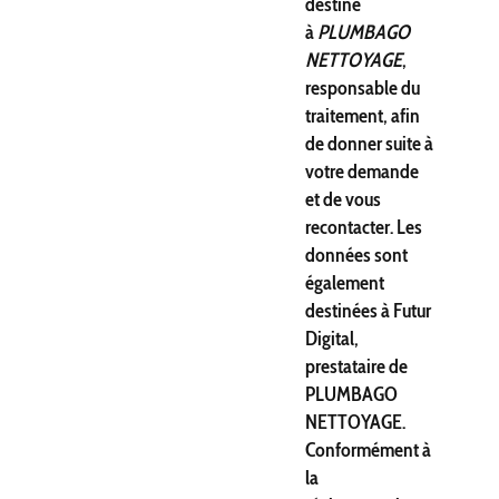
destiné
à
PLUMBAGO
NETTOYAGE
,
responsable du
traitement, afin
de donner suite à
votre demande
et de vous
recontacter. Les
données sont
également
destinées à Futur
Digital,
prestataire de
PLUMBAGO
NETTOYAGE.
Conformément à
la