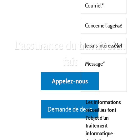
L’assurance du travail bien
fait
Appelez-nous
Les informations
Demande de devis
recueillies font
l’objet d’un
traitement
informatique