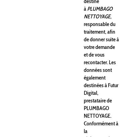
destiné
à
PLUMBAGO
NETTOYAGE
,
responsable du
traitement, afin
de donner suite à
votre demande
et de vous
recontacter. Les
données sont
également
destinées à Futur
Digital,
prestataire de
PLUMBAGO
NETTOYAGE.
Conformément à
la