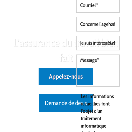
L’assurance du travail bien
fait
Appelez-nous
Les informations
Demande de devis
recueillies font
l’objet d’un
traitement
informatique