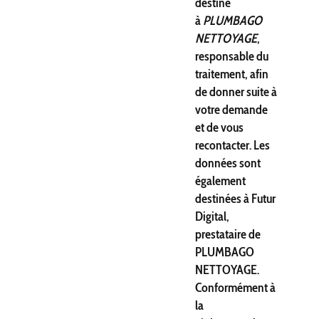
destiné
à
PLUMBAGO
NETTOYAGE
,
responsable du
traitement, afin
de donner suite à
votre demande
et de vous
recontacter. Les
données sont
également
destinées à Futur
Digital,
prestataire de
PLUMBAGO
NETTOYAGE.
Conformément à
la