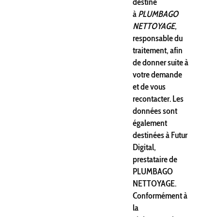
destiné
à
PLUMBAGO
NETTOYAGE
,
responsable du
traitement, afin
de donner suite à
votre demande
et de vous
recontacter. Les
données sont
également
destinées à Futur
Digital,
prestataire de
PLUMBAGO
NETTOYAGE.
Conformément à
la