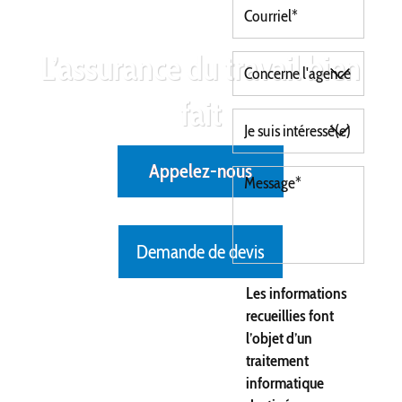
L’assurance du travail bien
fait
Appelez-nous
Demande de devis
Les informations
recueillies font
l’objet d’un
traitement
informatique