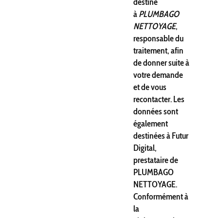
destiné
à
PLUMBAGO
NETTOYAGE
,
responsable du
traitement, afin
de donner suite à
votre demande
et de vous
recontacter. Les
données sont
également
destinées à Futur
Digital,
prestataire de
PLUMBAGO
NETTOYAGE.
Conformément à
la