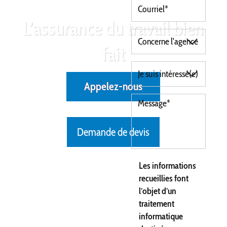
L’assurance du travail bien
fait
Appelez-nous
Demande de devis
Les informations
recueillies font
l’objet d’un
traitement
informatique