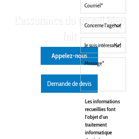
L’assurance du travail bien
fait
Appelez-nous
Demande de devis
Les informations
recueillies font
l’objet d’un
traitement
informatique