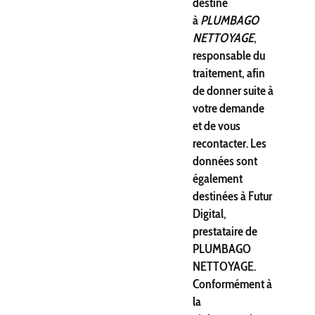
destiné
à
PLUMBAGO
NETTOYAGE
,
responsable du
traitement, afin
de donner suite à
votre demande
et de vous
recontacter. Les
données sont
également
destinées à Futur
Digital,
prestataire de
PLUMBAGO
NETTOYAGE.
Conformément à
la