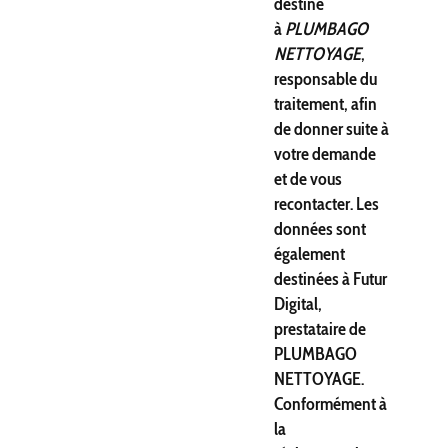
destiné
à
PLUMBAGO
NETTOYAGE
,
responsable du
traitement, afin
de donner suite à
votre demande
et de vous
recontacter. Les
données sont
également
destinées à Futur
Digital,
prestataire de
PLUMBAGO
NETTOYAGE.
Conformément à
la