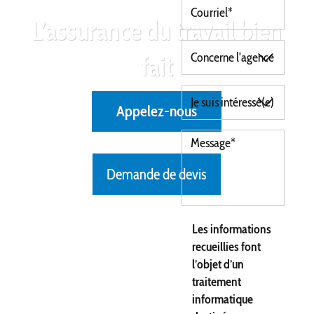
L’assurance du travail bien
fait
Appelez-nous
Demande de devis
Les informations
recueillies font
l’objet d’un
traitement
informatique