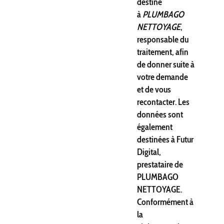
destiné
à
PLUMBAGO
NETTOYAGE
,
responsable du
traitement, afin
de donner suite à
votre demande
et de vous
recontacter. Les
données sont
également
destinées à Futur
Digital,
prestataire de
PLUMBAGO
NETTOYAGE.
Conformément à
la