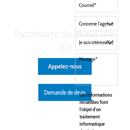
L’assurance du travail bien
fait
Appelez-nous
Demande de devis
Les informations
recueillies font
l’objet d’un
traitement
informatique