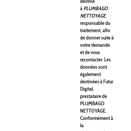
destiné
à
PLUMBAGO
NETTOYAGE
,
responsable du
traitement, afin
de donner suite à
votre demande
et de vous
recontacter. Les
données sont
également
destinées à Futur
Digital,
prestataire de
PLUMBAGO
NETTOYAGE.
Conformément à
la