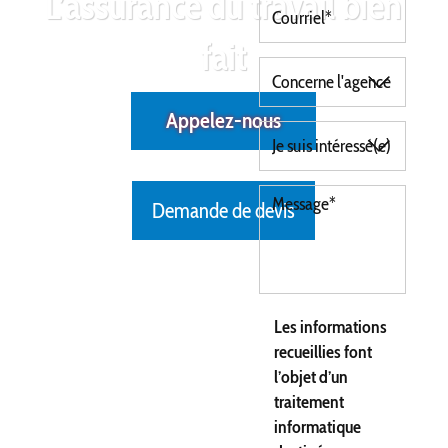
L’assurance du travail bien
fait
Appelez-nous
Demande de devis
Les informations
recueillies font
l’objet d’un
traitement
informatique