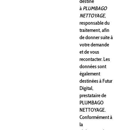
destiné
à
PLUMBAGO
NETTOYAGE
,
responsable du
traitement, afin
de donner suite à
votre demande
et de vous
recontacter. Les
données sont
également
destinées à Futur
Digital,
prestataire de
PLUMBAGO
NETTOYAGE.
Conformément à
la