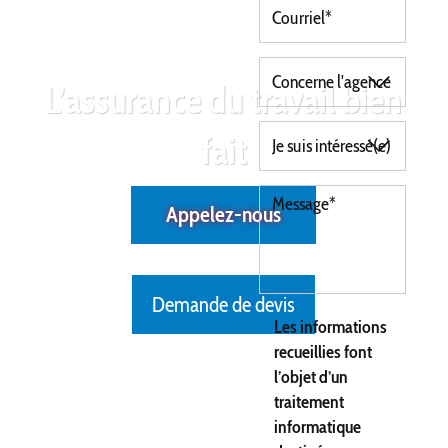
L’assurance du travail bien
fait
Appelez-nous
Demande de devis
Les informations
recueillies font
l’objet d’un
traitement
informatique