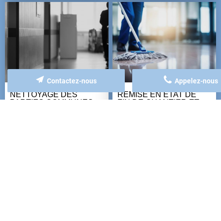
Contactez-nous
Appelez-nous
NETTOYAGE DES
REMISE EN ÉTAT DE
PARTIES COMMUNES
FIN DE CHANTIER ET
D'IMMEUBLE ET DE
NETTOYAGE DE
COLLECTIVITÉS
PRINTEMPS
+
+