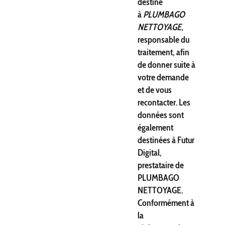
destiné
à
PLUMBAGO
NETTOYAGE
,
responsable du
traitement, afin
de donner suite à
votre demande
et de vous
recontacter. Les
données sont
également
destinées à Futur
Digital,
prestataire de
PLUMBAGO
NETTOYAGE.
Conformément à
la