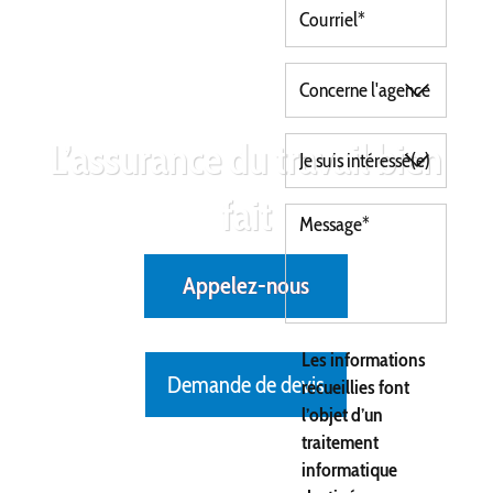
L’assurance du travail bien
fait
Appelez-nous
Les informations
Demande de devis
recueillies font
l’objet d’un
traitement
informatique