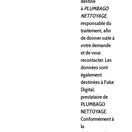
destiné
à
PLUMBAGO
NETTOYAGE
,
responsable du
traitement, afin
de donner suite à
votre demande
et de vous
recontacter. Les
données sont
également
destinées à Futur
Digital,
prestataire de
PLUMBAGO
NETTOYAGE.
Conformément à
la