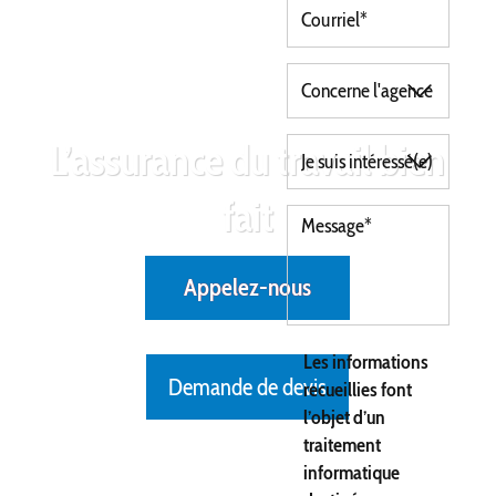
L’assurance du travail bien
fait
Appelez-nous
Les informations
Demande de devis
recueillies font
l’objet d’un
traitement
informatique