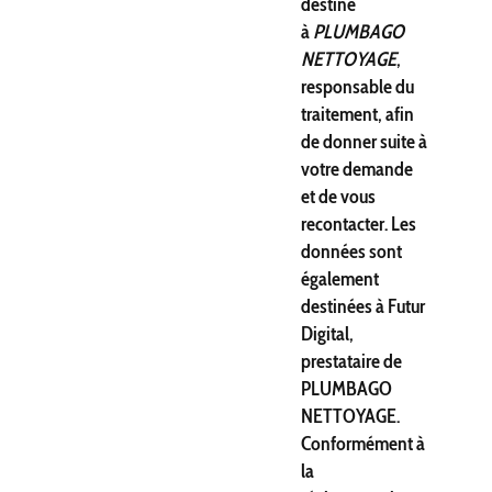
destiné
à
PLUMBAGO
NETTOYAGE
,
responsable du
traitement, afin
de donner suite à
votre demande
et de vous
recontacter. Les
données sont
également
destinées à Futur
Digital,
prestataire de
PLUMBAGO
NETTOYAGE.
Conformément à
la