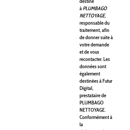
destiné
à
PLUMBAGO
NETTOYAGE
,
responsable du
traitement, afin
de donner suite à
votre demande
et de vous
recontacter. Les
données sont
également
destinées à Futur
Digital,
prestataire de
PLUMBAGO
NETTOYAGE.
Conformément à
la