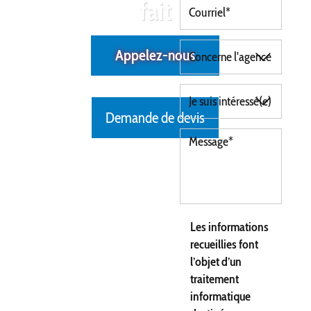
fait
Appelez-nous
Demande de devis
Les informations
recueillies font
l’objet d’un
traitement
informatique