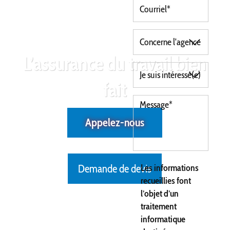
L’assurance du travail bien
fait
Appelez-nous
Demande de devis
Les informations
recueillies font
l’objet d’un
traitement
informatique