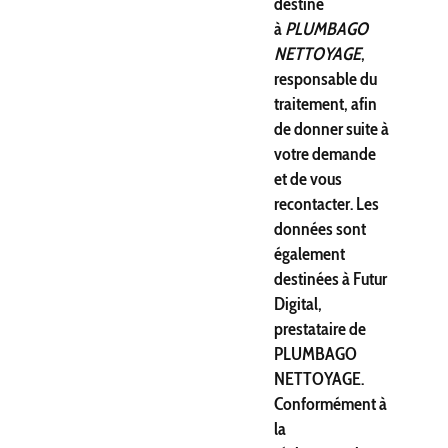
destiné
à
PLUMBAGO
NETTOYAGE
,
responsable du
traitement, afin
de donner suite à
votre demande
et de vous
recontacter. Les
données sont
également
destinées à Futur
Digital,
prestataire de
PLUMBAGO
NETTOYAGE.
Conformément à
la