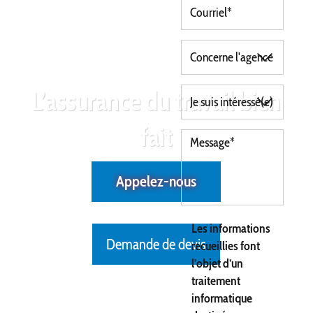
L’assurance du travail bien
fait
Appelez-nous
Les informations
Demande de devis
recueillies font
l’objet d’un
traitement
informatique