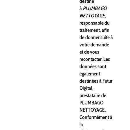
destiné
à
PLUMBAGO
NETTOYAGE
,
responsable du
traitement, afin
de donner suite à
votre demande
et de vous
recontacter. Les
données sont
également
destinées à Futur
Digital,
prestataire de
PLUMBAGO
NETTOYAGE.
Conformément à
la