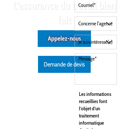
L’assurance du travail bien
fait
Appelez-nous
Demande de devis
Les informations
recueillies font
l’objet d’un
traitement
informatique