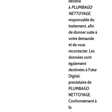
destiné
à
PLUMBAGO
NETTOYAGE
,
responsable du
traitement, afin
de donner suite à
votre demande
et de vous
recontacter. Les
données sont
également
destinées à Futur
Digital,
prestataire de
PLUMBAGO
NETTOYAGE.
Conformément à
la