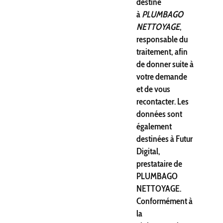
destiné
à
PLUMBAGO
NETTOYAGE
,
responsable du
traitement, afin
de donner suite à
votre demande
et de vous
recontacter. Les
données sont
également
destinées à Futur
Digital,
prestataire de
PLUMBAGO
NETTOYAGE.
Conformément à
la