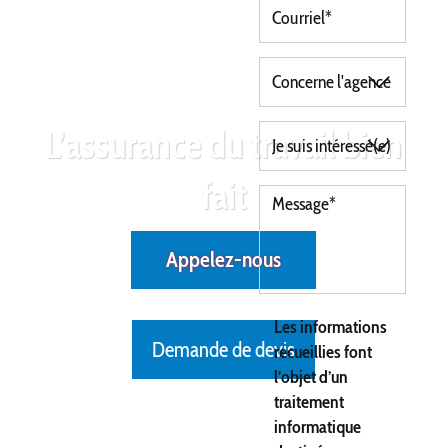
L’assurance du travail bien
fait
Appelez-nous
Les informations
Demande de devis
recueillies font
l’objet d’un
traitement
informatique