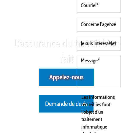
L’assurance du travail bien
fait
Appelez-nous
Les informations
Demande de devis
recueillies font
l’objet d’un
traitement
informatique