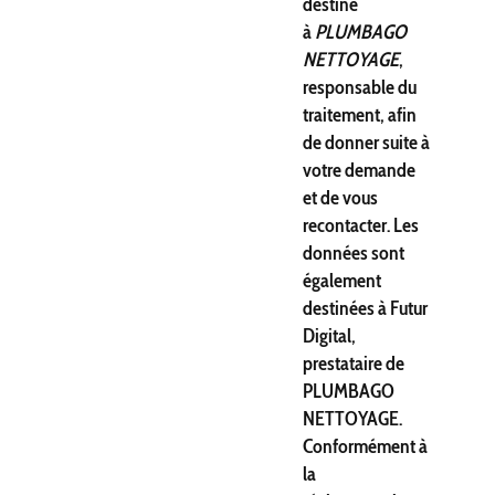
destiné
à
PLUMBAGO
NETTOYAGE
,
responsable du
traitement, afin
de donner suite à
votre demande
et de vous
recontacter. Les
données sont
également
destinées à Futur
Digital,
prestataire de
PLUMBAGO
NETTOYAGE.
Conformément à
la