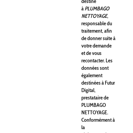
destiné
à
PLUMBAGO
NETTOYAGE
,
responsable du
traitement, afin
de donner suite à
votre demande
et de vous
recontacter. Les
données sont
également
destinées à Futur
Digital,
prestataire de
PLUMBAGO
NETTOYAGE.
Conformément à
la