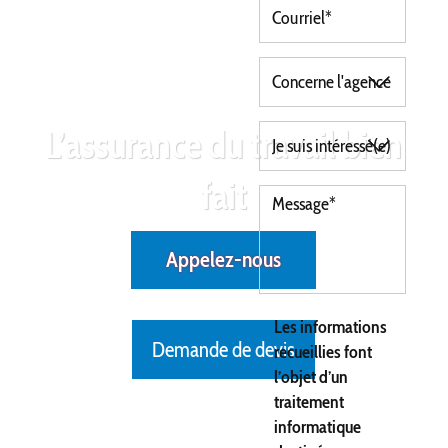
L’assurance du travail bien
fait
Appelez-nous
Les informations
Demande de devis
recueillies font
l’objet d’un
traitement
informatique