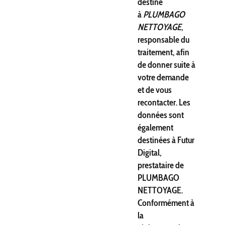
destiné
à
PLUMBAGO
NETTOYAGE
,
responsable du
traitement, afin
de donner suite à
votre demande
et de vous
recontacter. Les
données sont
également
destinées à Futur
Digital,
prestataire de
PLUMBAGO
NETTOYAGE.
Conformément à
la