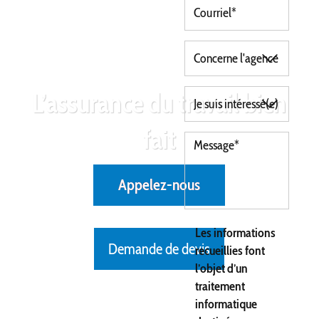
L’assurance du travail bien
fait
Appelez-nous
Les informations
Demande de devis
recueillies font
l’objet d’un
traitement
informatique