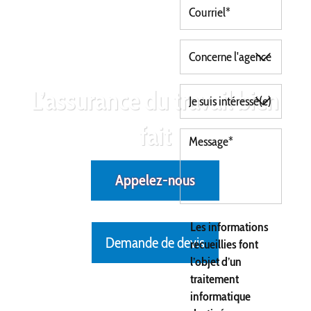
L’assurance du travail bien
fait
Appelez-nous
Les informations
Demande de devis
recueillies font
l’objet d’un
traitement
informatique