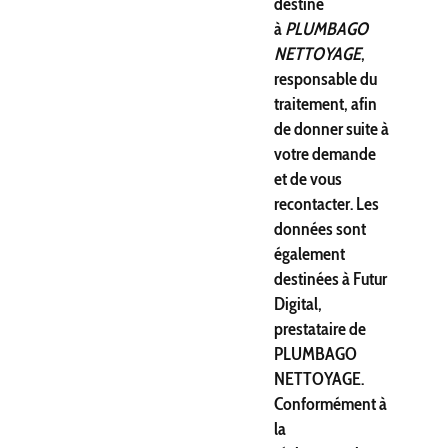
destiné
à
PLUMBAGO
NETTOYAGE
,
responsable du
traitement, afin
de donner suite à
votre demande
et de vous
recontacter. Les
données sont
également
destinées à Futur
Digital,
prestataire de
PLUMBAGO
NETTOYAGE.
Conformément à
la