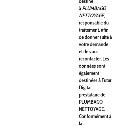
destiné
à
PLUMBAGO
NETTOYAGE
,
responsable du
traitement, afin
de donner suite à
votre demande
et de vous
recontacter. Les
données sont
également
destinées à Futur
Digital,
prestataire de
PLUMBAGO
NETTOYAGE.
Conformément à
la