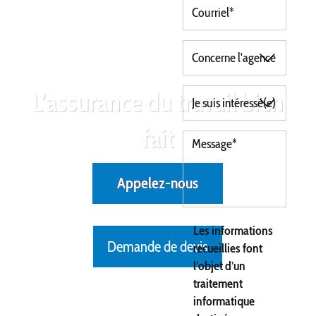
L’assurance du travail bien
fait
Appelez-nous
Les informations
Demande de devis
recueillies font
l’objet d’un
traitement
informatique