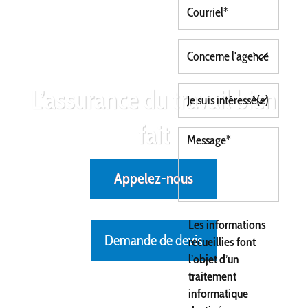
L’assurance du travail bien
fait
Appelez-nous
Les informations
Demande de devis
recueillies font
l’objet d’un
traitement
informatique