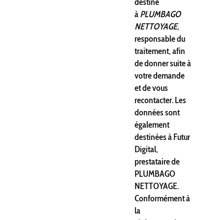
destiné
à
PLUMBAGO
NETTOYAGE
,
responsable du
traitement, afin
de donner suite à
votre demande
et de vous
recontacter. Les
données sont
également
destinées à Futur
Digital,
prestataire de
PLUMBAGO
NETTOYAGE.
Conformément à
la