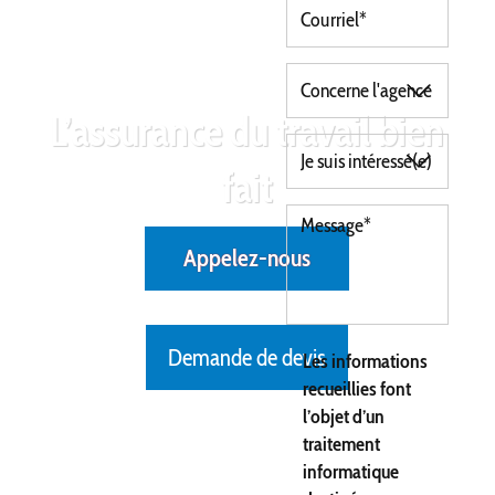
L’assurance du travail bien
fait
Appelez-nous
Demande de devis
Les informations
recueillies font
l’objet d’un
traitement
informatique