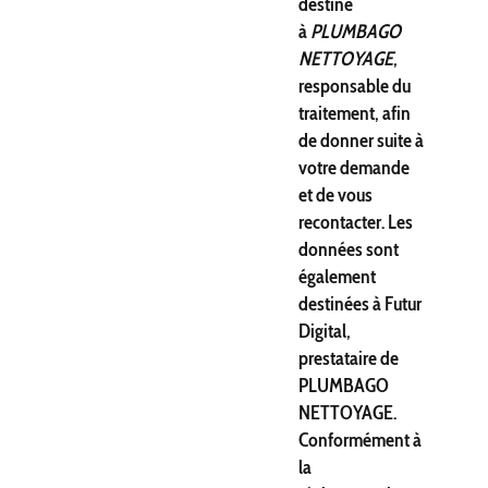
destiné
à
PLUMBAGO
NETTOYAGE
,
responsable du
traitement, afin
de donner suite à
votre demande
et de vous
recontacter. Les
données sont
également
destinées à Futur
Digital,
prestataire de
PLUMBAGO
NETTOYAGE.
Conformément à
la